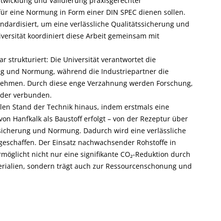
twicklung und Validierung praxisgerechter
 für eine Normung in Form einer DIN SPEC dienen sollen.
dardisiert, um eine verlässliche Qualitätssicherung und
ersität koordiniert diese Arbeit gemeinsam mit
r strukturiert: Die Universität verantwortet die
ng und Normung, während die Industriepartner die
ehmen. Durch diese enge Verzahnung werden Forschung,
der verbunden.
len Stand der Technik hinaus, indem erstmals eine
on Hanfkalk als Baustoff erfolgt – von der Rezeptur über
ssicherung und Normung. Dadurch wird eine verlässliche
geschaffen. Der Einsatz nachwachsender Rohstoffe in
öglicht nicht nur eine signifikante CO₂-Reduktion durch
erialien, sondern trägt auch zur Ressourcenschonung und