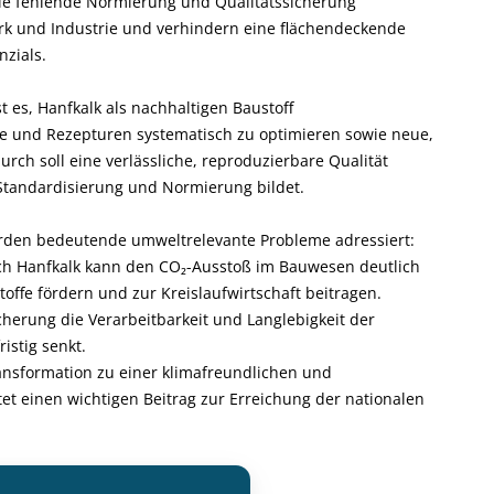
Die fehlende Normierung und Qualitätssicherung
rk und Industrie und verhindern eine flächendeckende
zials.
t es, Hanfkalk als nachhaltigen Baustoff
se und Rezepturen systematisch zu optimieren sowie neue,
urch soll eine verlässliche, reproduzierbare Qualität
 Standardisierung und Normierung bildet.
rden bedeutende umweltrelevante Probleme adressiert:
urch Hanfkalk kann den CO₂-Ausstoß im Bauwesen deutlich
ffe fördern und zur Kreislaufwirtschaft beitragen.
icherung die Verarbeitbarkeit und Langlebigkeit der
istig senkt.
ransformation zu einer klimafreundlichen und
t einen wichtigen Beitrag zur Erreichung der nationalen