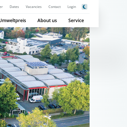
er
Dates
Vacancies
Contact
Login
Umweltpreis
About us
Service