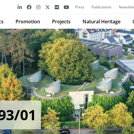
Press
Publications
Newslett
cs
Promotion
Projects
Natural Heritage
93/01