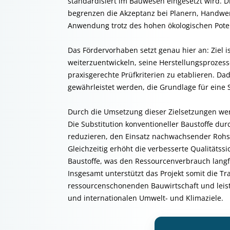
standardisiert im Bauwesen eingesetzt wird. 
begrenzen die Akzeptanz bei Planern, Handwe
Anwendung trotz des hohen ökologischen Poten
Das Fördervorhaben setzt genau hier an: Ziel is
weiterzuentwickeln, seine Herstellungsprozes
praxisgerechte Prüfkriterien zu etablieren. Dad
gewährleistet werden, die Grundlage für eine
Durch die Umsetzung dieser Zielsetzungen we
Die Substitution konventioneller Baustoffe d
reduzieren, den Einsatz nachwachsender Rohsto
Gleichzeitig erhöht die verbesserte Qualitätss
Baustoffe, was den Ressourcenverbrauch langfr
Insgesamt unterstützt das Projekt somit die T
ressourcenschonenden Bauwirtschaft und leiste
und internationalen Umwelt- und Klimaziele.