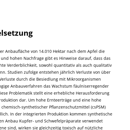
elsetzung
iner Anbaufläche von 14.010 Hektar nach dem Apfel die
ät und hohen Nachfrage gibt es Hinweise darauf, dass das
te Verderblichkeit, sowohl quantitativ als auch qualitativ
n. Studien zufolge entstehen jährlich Verluste von über
 Verluste durch die Besiedlung mit Mikroorganismen
ängige Anbauverfahren das Wachstum fäulniserregender
ese Problematik stellt eine erhebliche Herausforderung
roduktion dar. Um hohe Ernteerträge und eine hohe
tz chemisch-synthetischer Pflanzenschutzmittel (csPSM)
ch. In der integrierten Produktion kommen synthetische
hen Anbau Kupfer- und Schwefelpräparate verwendet
sind, wirken sie gleichzeitig toxisch auf nützliche