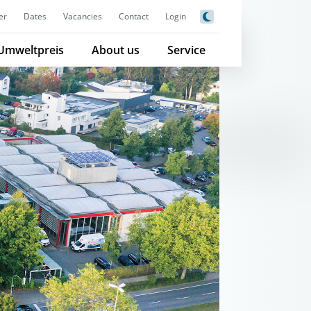
er
Dates
Vacancies
Contact
Login
Umweltpreis
About us
Service