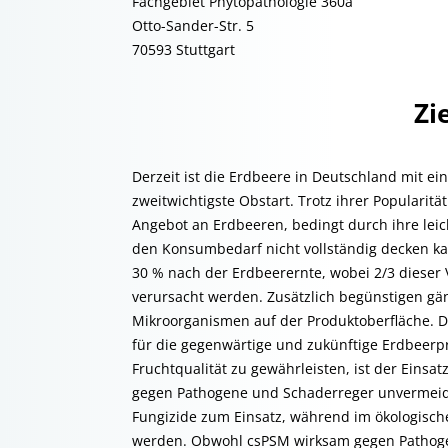
Fachgebiet Phytopathologie 360a
Otto-Sander-Str. 5
70593 Stuttgart
Zi
Derzeit ist die Erdbeere in Deutschland mit e
zweitwichtigste Obstart. Trotz ihrer Popularit
Angebot an Erdbeeren, bedingt durch ihre leich
den Konsumbedarf nicht vollständig decken kan
30 % nach der Erdbeerernte, wobei 2/3 dieser
verursacht werden. Zusätzlich begünstigen g
Mikroorganismen auf der Produktoberfläche. Di
für die gegenwärtige und zukünftige Erdbeerp
Fruchtqualität zu gewährleisten, ist der Einsa
gegen Pathogene und Schaderreger unvermeidli
Fungizide zum Einsatz, während im ökologisc
werden. Obwohl csPSM wirksam gegen Pathogene 