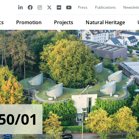
Press
Publications
Newslett
cs
Promotion
Projects
Natural Heritage
50/01