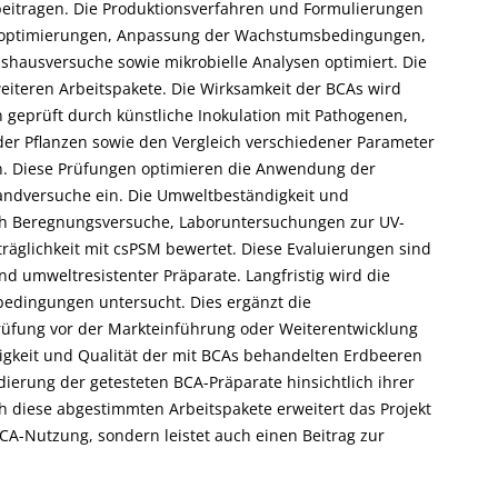
beitragen. Die Produktionsverfahren und Formulierungen
foptimierungen, Anpassung der Wachstumsbedingungen,
hausversuche sowie mikrobielle Analysen optimiert. Die
eiteren Arbeitspakete. Die Wirksamkeit der BCAs wird
geprüft durch künstliche Inokulation mit Pathogenen,
er Pflanzen sowie den Vergleich verschiedener Parameter
n. Diese Prüfungen optimieren die Anwendung der
ilandversuche ein. Die Umweltbeständigkeit und
ch Beregnungsversuche, Laboruntersuchungen zur UV-
träglichkeit mit csPSM bewertet. Diese Evaluierungen sind
nd umweltresistenter Präparate. Langfristig wird die
bedingungen untersucht. Dies ergänzt die
rüfung vor der Markteinführung oder Weiterentwicklung
higkeit und Qualität der mit BCAs behandelten Erdbeeren
dierung der getesteten BCA-Präparate hinsichtlich ihrer
h diese abgestimmten Arbeitspakete erweitert das Projekt
BCA-Nutzung, sondern leistet auch einen Beitrag zur