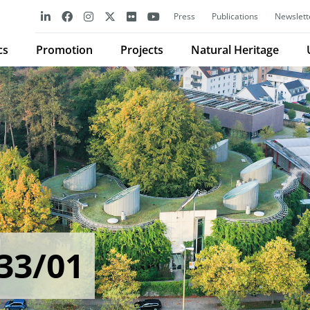
Press
Publications
Newslett
cs
Promotion
Projects
Natural Heritage
33/01