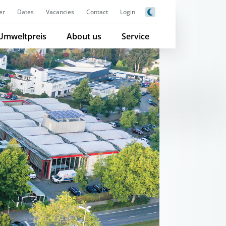
er
Dates
Vacancies
Contact
Login
Umweltpreis
About us
Service