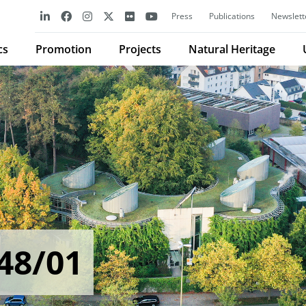
Press
Publications
Newslett
cs
Promotion
Projects
Natural Heritage
48/01