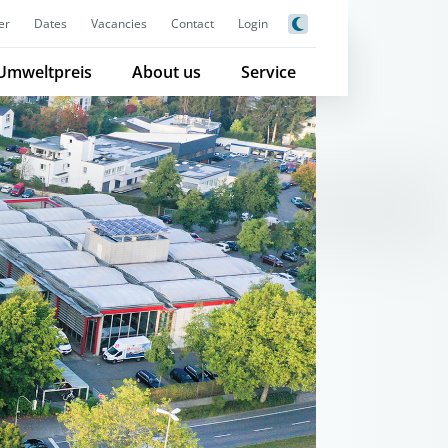
er
Dates
Vacancies
Contact
Login
Umweltpreis
About us
Service