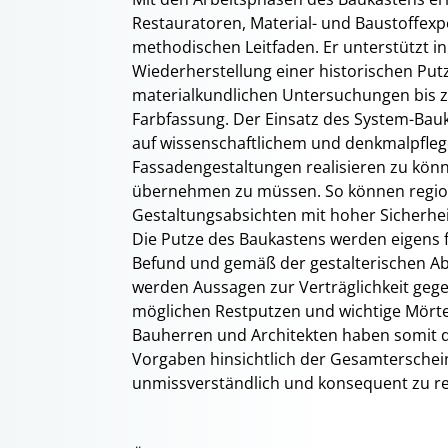
Restauratoren, Material- und Baustoffexp
methodischen Leitfaden. Er unterstützt 
Wiederherstellung einer historischen Put
materialkundlichen Untersuchungen bis z
Farbfassung. Der Einsatz des System-Bauk
auf wissenschaftlichem und denkmalpfle
Fassadengestaltungen realisieren zu kön
übernehmen zu müssen. So können region
Gestaltungsabsichten mit hoher Sicherhei
Die Putze des Baukastens werden eigens
Befund und gemäß der gestalterischen Abs
werden Aussagen zur Verträglichkeit g
möglichen Restputzen und wichtige Mörte
Bauherren und Architekten haben somit di
Vorgaben hinsichtlich der Gesamtersche
unmissverständlich und konsequent zu rea