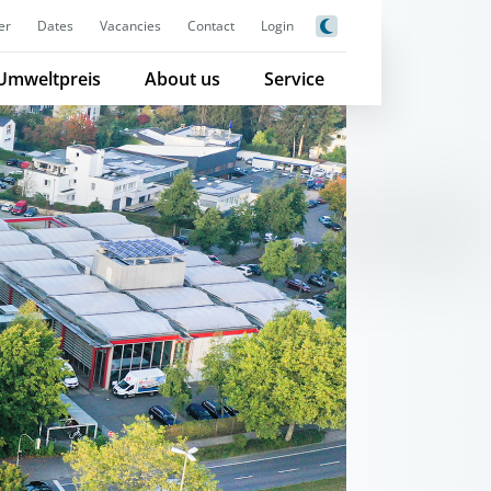
er
Dates
Vacancies
Contact
Login
Umweltpreis
About us
Service