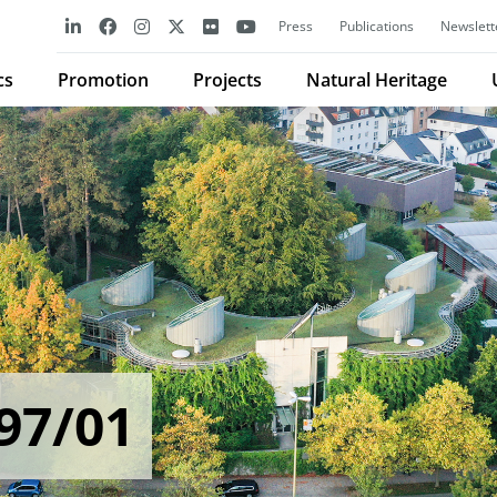
Press
Publications
Newslett
cs
Promotion
Projects
Natural Heritage
97/01