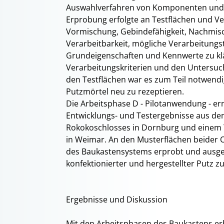
Auswahlverfahren von Komponenten und 
Erprobung erfolgte an Testflächen und V
Vormischung, Gebindefähigkeit, Nachmi
Verarbeitbarkeit, mögliche Verarbeitungs
Grundeigenschaften und Kennwerte zu kl
Verarbeitungskriterien und den Untersu
den Testflächen war es zum Teil notwendi
Putzmörtel neu zu rezeptieren.
Die Arbeitsphase D - Pilotanwendung - e
Entwicklungs- und Testergebnisse aus de
Rokokoschlosses in Dornburg und einem 
in Weimar. An den Musterflächen beider O
des Baukastensystems erprobt und ausgefü
konfektionierter und hergestellter Putz 
Ergebnisse und Diskussion
Mit den Arbeitsphasen des Baukastens erh