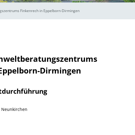
gszentrums Finkenrech in Eppelborn-Dirmingen
Umweltberatungszentrums
 Eppelborn-Dirmingen
tdurchführung
s Neunkirchen