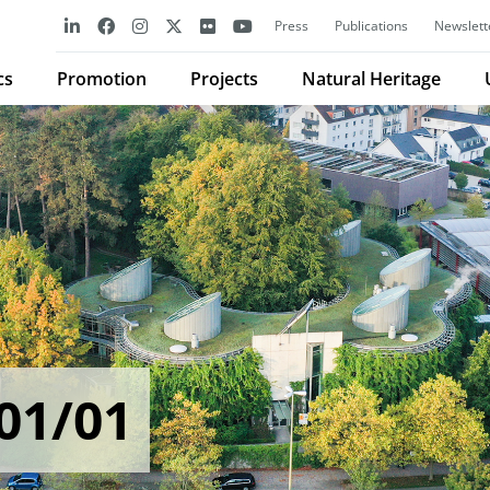
Press
Publications
Newslett
cs
Promotion
Projects
Natural Heritage
01/01