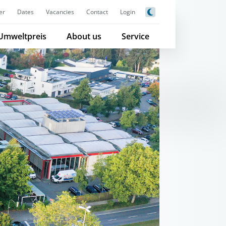
er
Dates
Vacancies
Contact
Login
Umweltpreis
About us
Service