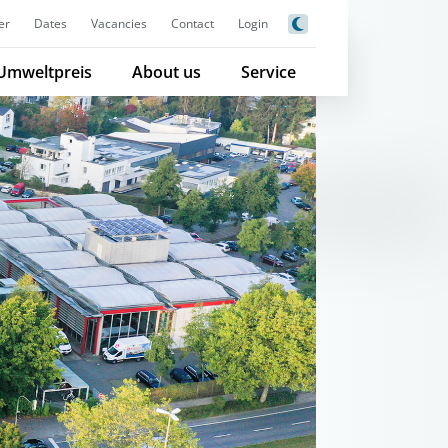
er
Dates
Vacancies
Contact
Login
Umweltpreis
About us
Service