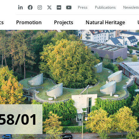
Press
Publications
Newslett
cs
Promotion
Projects
Natural Heritage
58/01