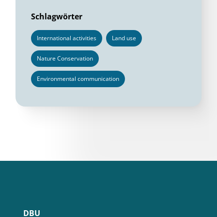
Schlagwörter
International activities
Land use
Nature Conservation
Environmental communication
DBU