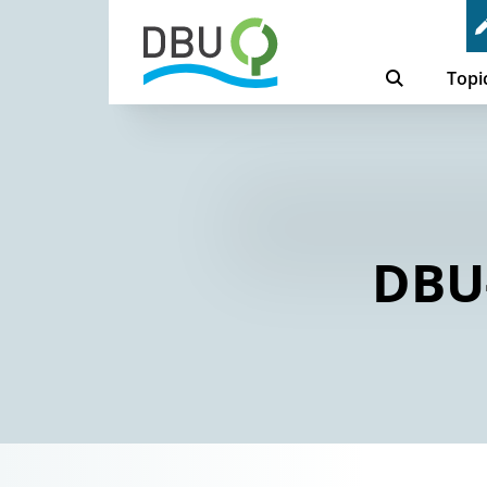
Topi
DBU-