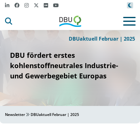
ö
g
f
r
/
DBU
J
r
Le
èv
e
©
DBUaktuell Februar | 2025
DBU fördert erstes
kohlenstoffneutrales Industrie-
und Gewerbegebiet Europas
Newsletter
DBUaktuell Februar | 2025