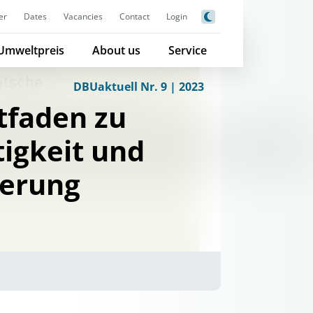
er
Dates
Vacancies
Contact
Login
Umweltpreis
About us
Service
DBUaktuell Nr. 9 | 2023
itfaden zu
igkeit und
ierung