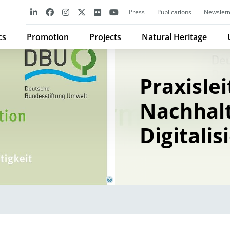
Press
Publications
Newslett
cs
Promotion
Projects
Natural Heritage
Praxisle
Nachhalt
Digitalis
oekom Verlag
©