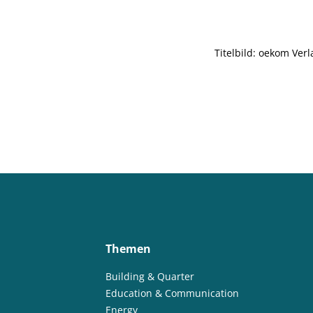
Titelbild: oekom Verl
Themen
Building & Quarter
Education & Communication
Energy