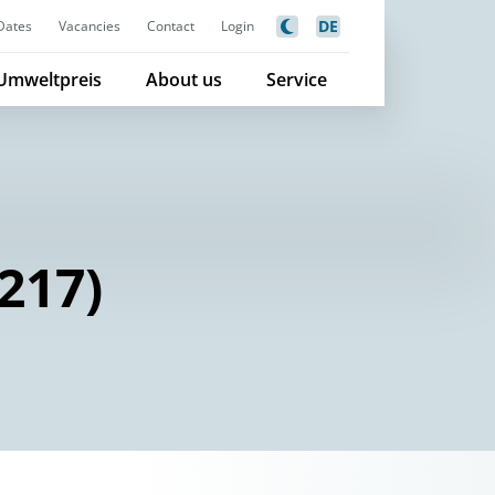
DE
Dates
Vacancies
Contact
Login
Umweltpreis
About us
Service
217)