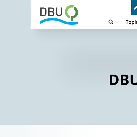
Topi
DBU