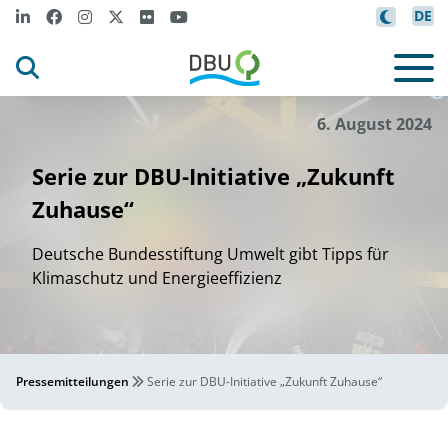
DE
m
l
M
t
.
A
ber
to
asnovo
- s
ock
.adobe
co
©
6. August 2024
Serie zur DBU-Initiative „Zukunft
Zuhause“
Deutsche Bundesstiftung Umwelt gibt Tipps für
Klimaschutz und Energieeffizienz
Pressemitteilungen
Serie zur DBU-Initiative „Zukunft Zuhause“