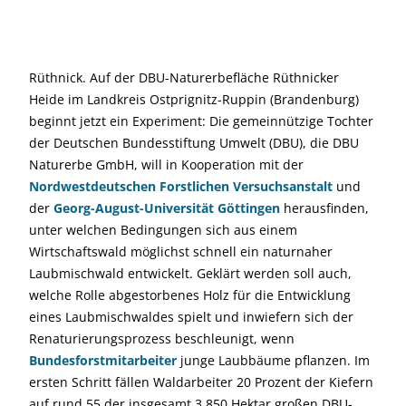
Rüthnick. Auf der DBU-Naturerbefläche Rüthnicker
Heide im Landkreis Ostprignitz-Ruppin (Brandenburg)
beginnt jetzt ein Experiment: Die gemeinnützige Tochter
der Deutschen Bundesstiftung Umwelt (DBU), die DBU
Naturerbe GmbH, will in Kooperation mit der
Nordwestdeutschen Forstlichen Versuchsanstalt
und
der
Georg-August-Universität Göttingen
herausfinden,
unter welchen Bedingungen sich aus einem
Wirtschaftswald möglichst schnell ein naturnaher
Laubmischwald entwickelt. Geklärt werden soll auch,
welche Rolle abgestorbenes Holz für die Entwicklung
eines Laubmischwaldes spielt und inwiefern sich der
Renaturierungsprozess beschleunigt, wenn
Bundesforstmitarbeiter
junge Laubbäume pflanzen. Im
ersten Schritt fällen Waldarbeiter 20 Prozent der Kiefern
auf rund 55 der insgesamt 3.850 Hektar großen DBU-