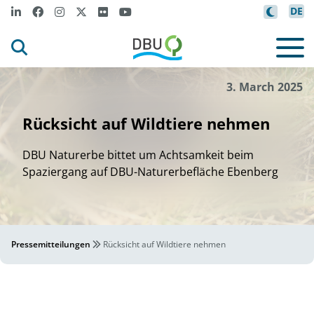
DE
/DBU Naturerbe
Tob
as Le
kau
i
i
f
©
3. March 2025
Rücksicht auf Wildtiere nehmen
DBU Naturerbe bittet um Achtsamkeit beim
Spaziergang auf DBU-Naturerbefläche Ebenberg
Pressemitteilungen
Rücksicht auf Wildtiere nehmen