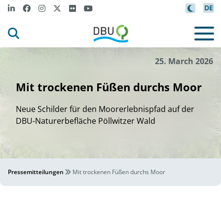
DE
Henn
ng Schne
dere
it
i
i
©
25. March 2026
Mit trockenen Füßen durchs Moor
Neue Schilder für den Moorerlebnispfad auf der
DBU-Naturerbefläche Pöllwitzer Wald
Pressemitteilungen
Mit trockenen Füßen durchs Moor