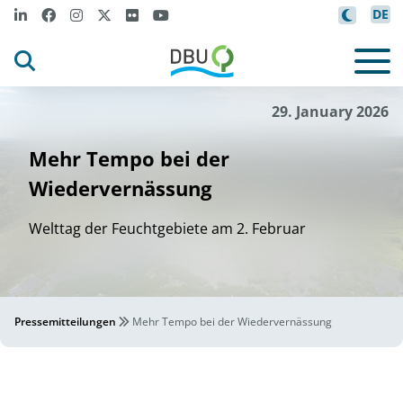
DE
Henn
ng Schne
dere
it
i
i
©
29. January 2026
Mehr Tempo bei der
Wiedervernässung
Welttag der Feuchtgebiete am 2. Februar
Pressemitteilungen
Mehr Tempo bei der Wiedervernässung