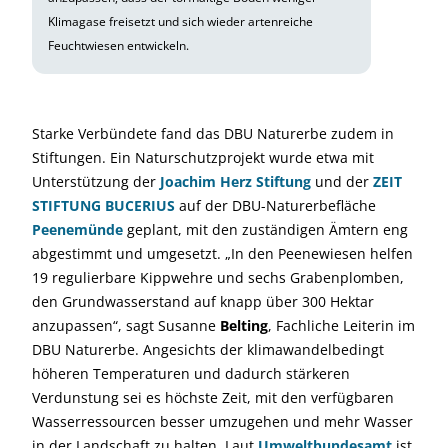
Klimagase freisetzt und sich wieder artenreiche
Feuchtwiesen entwickeln.
Starke Verbündete fand das DBU Naturerbe zudem in
Stiftungen. Ein Naturschutzprojekt wurde etwa mit
Unterstützung der
Joachim Herz Stiftung
und der
ZEIT
STIFTUNG BUCERIUS
auf der DBU-Naturerbefläche
Peenemünde
geplant, mit den zuständigen Ämtern eng
abgestimmt und umgesetzt. „In den Peenewiesen helfen
19 regulierbare Kippwehre und sechs Grabenplomben,
den Grundwasserstand auf knapp über 300 Hektar
anzupassen“, sagt Susanne
Belting
, Fachliche Leiterin im
DBU Naturerbe. Angesichts der klimawandelbedingt
höheren Temperaturen und dadurch stärkeren
Verdunstung sei es höchste Zeit, mit den verfügbaren
Wasserressourcen besser umzugehen und mehr Wasser
in der Landschaft zu halten. Laut
Umweltbundesamt
ist