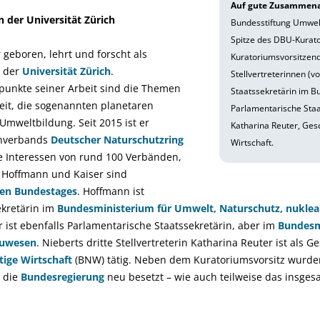
Auf gute Zusammena
 der Universität Zürich
Bundesstiftung Umwelt
Spitze des DBU-Kurat
 geboren, lehrt und forscht als
Kuratoriumsvorsitzende
n der
Universität Zürich
.
Stellvertreterinnen (v
punkte seiner Arbeit sind die Themen
Staatssekretärin im B
eit, die sogenannten planetaren
Parlamentarische Sta
mweltbildung. Seit 2015 ist er
Katharina Reuter, Ges
chverbands
Deutscher Naturschutzring
Wirtschaft.
ie Interessen von rund 100 Verbänden,
. Hoffmann und Kaiser sind
en Bundestages
. Hoffmann ist
ekretärin im
Bundesministerium für Umwelt, Naturschutz, nuklear
er ist ebenfalls Parlamentarische Staatssekretärin, aber im
Bundesm
auwesen
. Nieberts dritte Stellvertreterin Katharina Reuter ist als 
ige Wirtschaft
(BNW) tätig. Neben dem Kuratoriumsvorsitz wurd
 die
Bundesregierung
neu besetzt – wie auch teilweise das insges