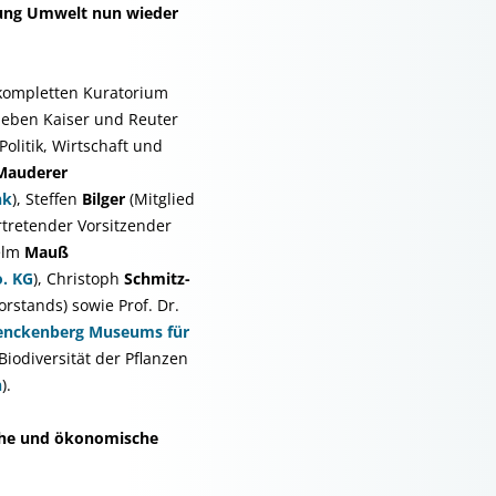
tung Umwelt nun wieder
kompletten Kuratorium
eben Kaiser und Reuter
olitik, Wirtschaft und
Mauderer
nk
), Steffen
Bilger
(Mitglied
tretender Vorsitzender
elm
Mauß
. KG
), Christoph
Schmitz-
rstands) sowie Prof. Dr.
enckenberg Museums für
Biodiversität der Pflanzen
n
).
che und ökonomische