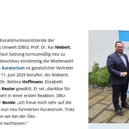
 Kuratoriumsvorsitzende der
 Umwelt (DBU), Prof. Dr. Kai
Niebert
,
s laut Satzung turnusmäßig neu zu
beschloss einstimmig die Wiederwahl
s
Kuratorium
ist gesetzlicher Vertreter
1. Juni 2029 berufen. Als Nieberts
Dr. Bettina
Hoffmann
, Elisabeth
a
Reuter
gewählt. Er sei „dankbar für
ert in einer ersten Reaktion. DBU-
er
Bonde
: „Ich freue mich sehr auf die
nun neu formierten Kuratorium. Trotz
en wir bei der Öko-
t nachlassen.“