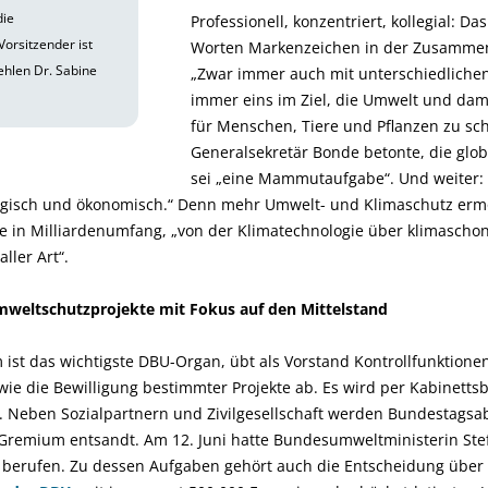
die
Professionell, konzentriert, kollegial: D
Vorsitzender ist
Worten Markenzeichen in der Zusammen
fehlen Dr. Sabine
„Zwar immer auch mit unterschiedliche
immer eins im Ziel, die Umwelt und dam
für Menschen, Tiere und Pflanzen zu sc
Generalsekretär Bonde betonte, die glo
sei „eine Mammutaufgabe“. Und weiter: „
ogisch und ökonomisch.“ Denn mehr Umwelt- und Klimaschutz ermö
 in Milliardenumfang, „von der Klimatechnologie über klimaschon
ller Art“.
mweltschutzprojekte mit Fokus auf den Mittelstand
 ist das wichtigste DBU-Organ, übt als Vorstand Kontrollfunktion
ie die Bewilligung bestimmter Projekte ab. Es wird per Kabinetts
 Neben Sozialpartnern und Zivilgesellschaft werden Bundestags
 Gremium entsandt. Am 12. Juni hatte Bundesumweltministerin Ste
m berufen. Zu dessen Aufgaben gehört auch die Entscheidung über