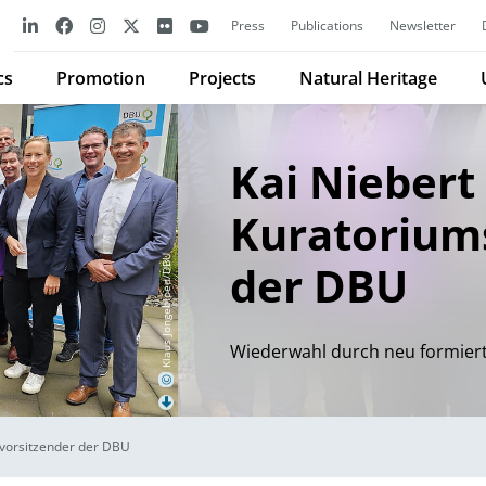
Press
Publications
Newsletter
cs
Promotion
Projects
Natural Heritage
Kai Niebert 
Kuratorium
Klaus Jongebloed/DBU
der DBU
Wiederwahl durch neu formier
©
svorsitzender der DBU