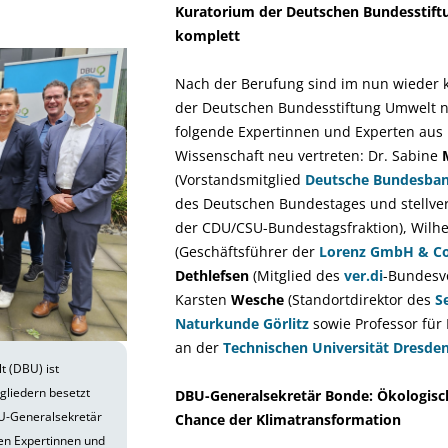
Kuratorium der Deutschen Bundesstif
komplett
Nach der Berufung sind im nun wieder 
der Deutschen Bundesstiftung Umwelt n
folgende Expertinnen und Experten aus P
Wissenschaft neu vertreten: Dr. Sabine
(Vorstandsmitglied
Deutsche Bundesba
des Deutschen Bundestages und stellver
der CDU/CSU-Bundestagsfraktion), Wilh
(Geschäftsführer der
Lorenz GmbH & Co
Dethlefsen
(Mitglied des
ver.di
-Bundesvo
Karsten
Wesche
(Standortdirektor des
S
Naturkunde Görlitz
sowie Professor für 
an der
Technischen Universität Dresde
 (DBU) ist
liedern besetzt
DBU-Generalsekretär Bonde: Ökologis
BU-Generalsekretär
Chance der Klimatransformation
en Expertinnen und