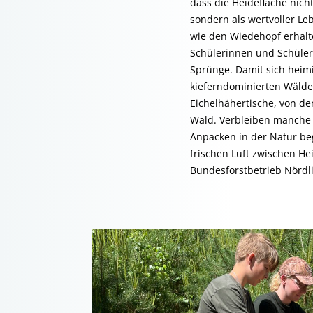
dass die Heidefläche nic
sondern als wertvoller Le
wie den Wiedehopf erhalte
Schülerinnen und Schüler
Sprünge. Damit sich hei
kieferndominierten Wälde
Eichelhähertische, von den
Wald. Verbleiben manche 
Anpacken in der Natur beg
frischen Luft zwischen He
Bundesforstbetrieb Nördl