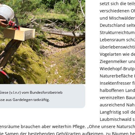
setzt sich die tei
verschiedenen O
und Mischwälder
Deutschland sel
Strukturreichtum 
Lebensraum schü
überlebenswichti
Vogelarten wie d
Ziegenmelker und
Wiedehopf-Brutp
Naturerbefläche K
Insektenfresser f
halboffenen Land
iese (v.l.n.r) vom Bundesforstbetrieb
vereinzelten Ba
sse aus Gardelegen tatkräftig.
ausreichend Nahr
Langfristig soll 
Laubmischwald si
bensräume brauchen aber weiterhin Pflege. „Ohne unsere Natur
 die Samen der bestehenden Gehölzarten aufkeimen, zu Bäumen h