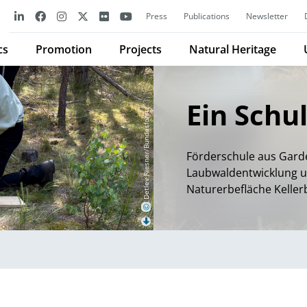
Press
Publications
Newsletter
cs
Promotion
Projects
Natural Heritage
Ein Schu
Detlev Riesner/Bundesforst
Förderschule aus Gard
Laubwaldentwicklung u
Naturerbefläche Keller
©