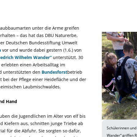
Laubbaumarten unter die Arme greifen
erhalten – das hat das DBU Naturerbe,
 der Deutschen Bundesstiftung Umwelt
n
vor und wurde dabei gestern (1.6.) von
riedrich Wilhelm Wander“
unterstützt. 30
erlebten einen Arbeitsalltag im
 unterstützten den
Bundesforst
betrieb
 bei der Pflege einer Heidefläche und der
 heimischen Laubmischwaldes.
und Hand
en die Jugendlichen im Alter von elf bis
nd Kiefern aus, schnitten junge Triebe ab
Schülerinnen und 
l für die Abfuhr. Sie sorgten so dafür,
Wander“ griffen R