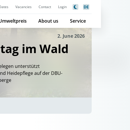
DE
Dates
Vacancies
Contact
Login
Umweltpreis
About us
Service
2. June 2026
ltag im Wald
elegen unterstützt
nd Heidepflege auf der DBU-
berge