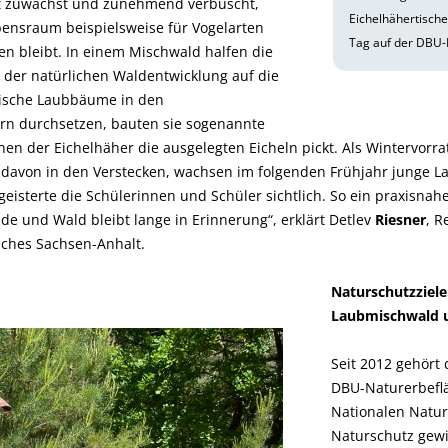
ht zuwächst und zunehmend verbuscht,
Eichelhähertisch
bensraum beispielsweise für Vogelarten
Tag auf der DBU-
n bleibt. In einem Mischwald halfen die
 der natürlichen Waldentwicklung auf die
mische Laubbäume in den
rn durchsetzen, bauten sie sogenannte
en der Eichelhäher die ausgelegten Eicheln pickt. Als Wintervorrat 
davon in den Verstecken, wachsen im folgenden Frühjahr junge 
eisterte die Schülerinnen und Schüler sichtlich. So ein praxisnah
ide und Wald bleibt lange in Erinnerung“, erklärt Detlev
Riesner
, R
iches Sachsen-Anhalt.
Naturschutzziele
Laubmischwald u
Seit 2012 gehört
DBU-Naturerbefl
Nationalen Natur
Naturschutz gewi