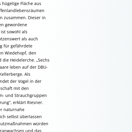
ls hügelige Fläche aus
ffenlandlebensräumen
n zusammen. Dieser in
ten gewordene
ist sowohl als
tzenswert als auch
g für gefährdete
en Wiedehopf, den
 die Heidelerche. „Sechs
aare leben auf der DBU-
ellerberge. Als
indet der Vogel in der
schaft mit den
um- und Strauchgruppen
ung”, erklärt Riesner.
der naturnahe
ch selbst überlassen
schutzmaßnahmen würden
eranwachsen und das