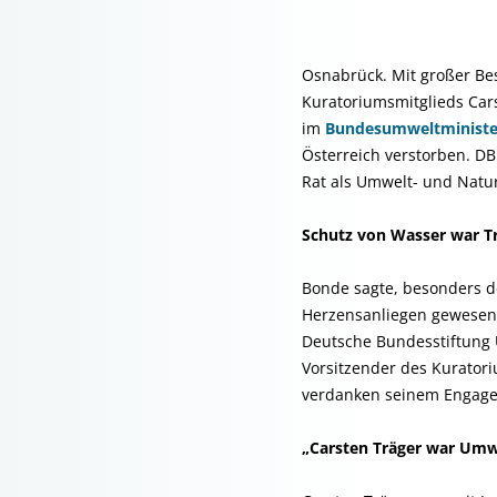
Osnabrück. Mit großer Bes
Kuratoriumsmitglieds Ca
im
Bundesumweltminist
Österreich verstorben. D
Rat als Umwelt- und Natur
Schutz von Wasser war T
Bonde sagte, besonders d
Herzensanliegen gewesen. 
Deutsche Bundesstiftung 
Vorsitzender des Kurator
verdanken seinem Engagem
„Carsten Träger war Umwe