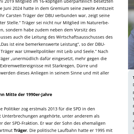
ni 2019 Mitglied im 16-köpfigen überparteilich besetzten
te Juni 2024 hatte in dem Gremium seine zweite Amtszeit
hr Carsten Träger der DBU verbunden war, zeigt seine
r Stelle.“ Träger sei nicht nur Mitglied im Naturerbe-
sen, sondern habe zudem neben dem Vorsitz des
sses auch die Leitung des Wirtschaftsausschusses des
Das ist eine bemerkenswerte Leistung“, so der DBU-
 Träger war Umweltpolitiker mit Leib und Seele.“ Nach
räger „unermüdlich dafür eingesetzt, mehr gegen die
 Extremwettereignisse mit Starkregen, Dürre und
 werden dieses Anliegen in seinem Sinne und mit aller
nn Mitte der 1990er-Jahre
 Politiker zog erstmals 2013 für die SPD in den
t Unterbrechungen angehörte, unter anderem als
er der SPD-Fraktion. Er war der Sohn des ehemaligen
Hartmut
Träger
. Die politische Laufbahn hatte er 1995 mit