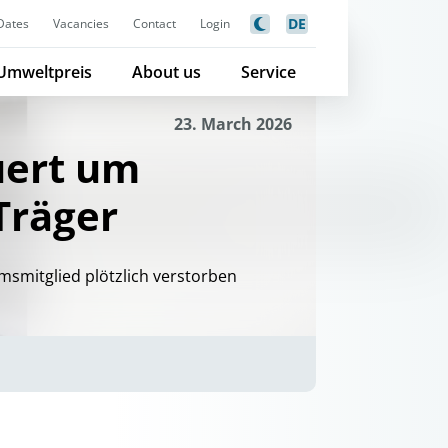
DE
Dates
Vacancies
Contact
Login
Umweltpreis
About us
Service
23. March 2026
uert um
Träger
msmitglied plötzlich verstorben