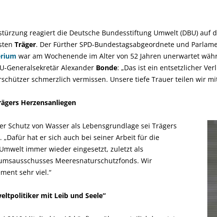
türzung reagiert die Deutsche Bundesstiftung Umwelt (DBU) auf d
rsten
Träger
. Der Fürther SPD-Bundestagsabgeordnete und Parlamen
erium
war am Wochenende im Alter von 52 Jahren unerwartet währ
BU-Generalsekretär Alexander
Bonde
: „Das ist ein entsetzlicher Ve
schützer schmerzlich vermissen. Unsere tiefe Trauer teilen wir m
rägers Herzensanliegen
er Schutz von Wasser als Lebensgrundlage sei Trägers
„Dafür hat er sich auch bei seiner Arbeit für die
Umwelt immer wieder eingesetzt, zuletzt als
iumsausschusses Meeresnaturschutzfonds. Wir
ent sehr viel.“
ltpolitiker mit Leib und Seele“