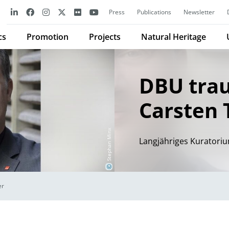
Press
Publications
Newsletter
cs
Promotion
Projects
Natural Heritage
DBU tra
Carsten 
Stephan Minx
Langjähriges Kuratoriu
©
er