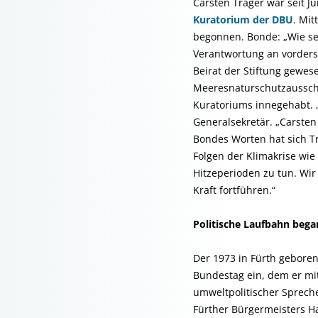
Carsten Träger war seit Ju
Kuratorium der DBU
. Mit
begonnen. Bonde: „Wie se
Verantwortung an vorderste
Beirat der Stiftung gewe
Meeresnaturschutzausschu
Kuratoriums innegehabt. „
Generalsekretär. „Carsten
Bondes Worten hat sich T
Folgen der Klimakrise wie
Hitzeperioden zu tun. Wir
Kraft fortführen.“
Politische Laufbahn bega
Der 1973 in Fürth geborene
Bundestag ein, dem er mi
umweltpolitischer Sprech
Fürther Bürgermeisters 