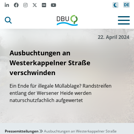
DE
i
m
d
s
Ra
ner Sch
t
/Bundes
for
t
i
©
22. April 2024
Ausbuchtungen an
Westerkappelner Straße
verschwinden
Ein Ende für illegale Müllablage? Randstreifen
entlang der Wersener Heide werden
naturschutzfachlich aufgewertet
Pressemitteilungen
Ausbuchtungen an Westerkappelner Straße