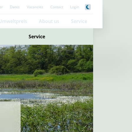
er
Dates
Vacancies
Contact
Login
Umweltpreis
About us
Service
Service