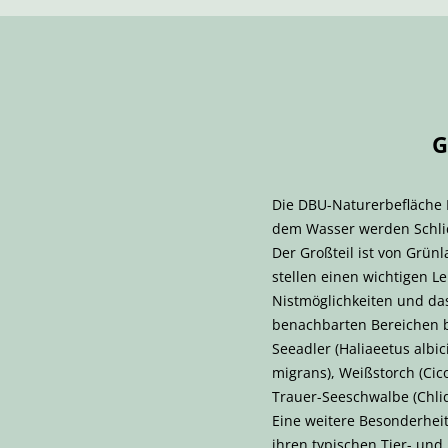
G
Die DBU-Naturerbefläche R
dem Wasser werden Schlic
Der Großteil ist von Grü
stellen einen wichtigen L
Nistmöglichkeiten und das
benachbarten Bereichen br
Seeadler (Haliaeetus albic
migrans), Weißstorch (Cico
Trauer-Seeschwalbe (Chlid
Eine weitere Besonderhei
ihren typischen Tier- und 