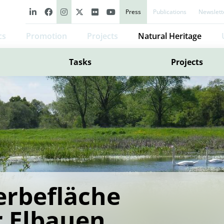
Press
Publications
Newslett
cs
Promotion
Projects
Natural Heritage
Tasks
Projects
rbefläche
r Elbauen