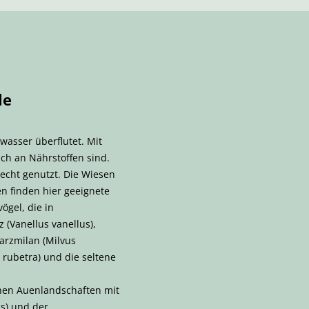
le
wasser überflutet. Mit
ch an Nährstoffen sind.
echt genutzt. Die Wiesen
n finden hier geeignete
ögel, die in
(Vanellus vanellus),
warzmilan (Milvus
a rubetra) und die seltene
enen Auenlandschaften mit
us) und der