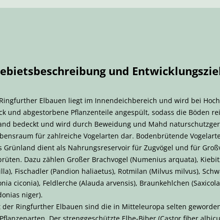
ebietsbeschreibung und Entwicklungszie
ingfurther Elbauen liegt im Innendeichbereich und wird bei Hoch
k und abgestorbene Pflanzenteile angespült, sodass die Böden rei
nland bedeckt und wird durch Beweidung und Mahd naturschutzger
ebensraum für zahlreiche Vogelarten dar. Bodenbrütende Vogelarte
 Grünland dient als Nahrungsreservoir für Zugvögel und für Großv
üten. Dazu zählen Großer Brachvogel (Numenius arquata), Kiebitz 
illa), Fischadler (Pandion haliaetus), Rotmilan (Milvus milvus), Sch
nia ciconia), Feldlerche (Alauda arvensis), Braunkehlchen (Saxicol
onias niger).
t der Ringfurther Elbauen sind die in Mitteleuropa selten geword
Pflanzenarten. Der strenggeschützte Elbe-Biber (Castor fiber albic