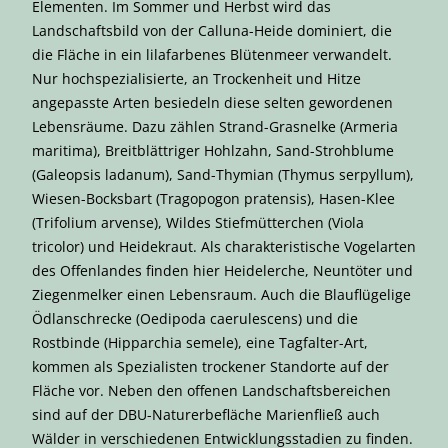
Elementen. Im Sommer und Herbst wird das
Landschaftsbild von der Calluna-Heide dominiert, die
die Fläche in ein lilafarbenes Blütenmeer verwandelt.
Nur hochspezialisierte, an Trockenheit und Hitze
angepasste Arten besiedeln diese selten gewordenen
Lebensräume. Dazu zählen Strand-Grasnelke (Armeria
maritima), Breitblättriger Hohlzahn, Sand-Strohblume
(Galeopsis ladanum), Sand-Thymian (Thymus serpyllum),
Wiesen-Bocksbart (Tragopogon pratensis), Hasen-Klee
(Trifolium arvense), Wildes Stiefmütterchen (Viola
tricolor) und Heidekraut. Als charakteristische Vogelarten
des Offenlandes finden hier Heidelerche, Neuntöter und
Ziegenmelker einen Lebensraum. Auch die Blauflügelige
Ödlanschrecke (Oedipoda caerulescens) und die
Rostbinde (Hipparchia semele), eine Tagfalter-Art,
kommen als Spezialisten trockener Standorte auf der
Fläche vor. Neben den offenen Landschaftsbereichen
sind auf der DBU-Naturerbefläche Marienfließ auch
Wälder in verschiedenen Entwicklungsstadien zu finden.