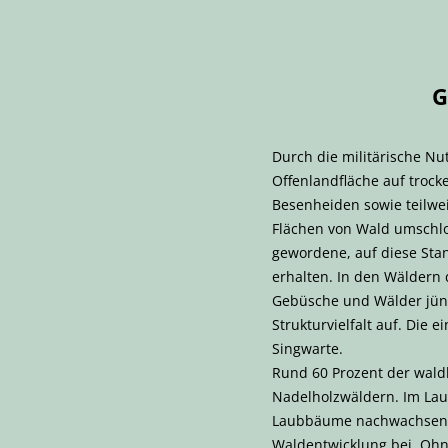
G
Durch die militärische N
Offenlandfläche auf troc
Besenheiden sowie teilw
Flächen von Wald umschlo
gewordene, auf diese Stan
erhalten. In den Wäldern
Gebüsche und Wälder jüng
Strukturvielfalt auf. Die
Singwarte.
Rund 60 Prozent der wal
Nadelholzwäldern. Im La
Laubbäume nachwachsen k
Waldentwicklung bei. Ohn