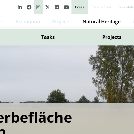
Press
Publications
Newslett
cs
Promotion
Projects
Natural Heritage
Tasks
Projects
rbefläche
n