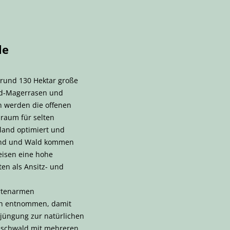
le
 rund 130 Hektar große
nd-Magerrasen und
 werden die offenen
raum für selten
nland optimiert und
land und Wald kommen
eisen eine hohe
ten als Ansitz- und
artenarmen
ch entnommen, damit
üngung zur natürlichen
mischwald mit mehreren