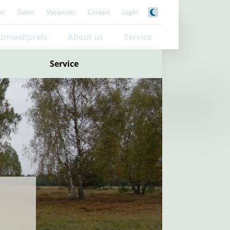
er
Dates
Vacancies
Contact
Login
Umweltpreis
About us
Service
Service