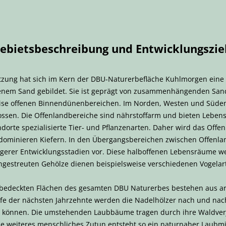
ebietsbeschreibung und Entwicklungszie
utzung hat sich im Kern der DBU-Naturerbefläche Kuhlmorgen eine
kenem Sand gebildet. Sie ist geprägt von zusammenhängenden Sa
eise offenen Binnendünenbereichen. Im Norden, Westen und Süden
ssen. Die Offenlandbereiche sind nährstoffarm und bieten Lebens
dorte spezialisierte Tier- und Pflanzenarten. Daher wird das Offe
 dominieren Kiefern. In den Übergangsbereichen zwischen Offen
erer Entwicklungsstadien vor. Diese halboffenen Lebensräume w
 eingestreuten Gehölze dienen beispielsweise verschiedenen Vogelar
dbedeckten Flächen des gesamten DBU Naturerbes bestehen aus 
ufe der nächsten Jahrzehnte werden die Nadelhölzer nach und na
önnen. Die umstehenden Laubbäume tragen durch ihre Waldverj
e weiteres menschliches Zutun entsteht so ein naturnaher Laub