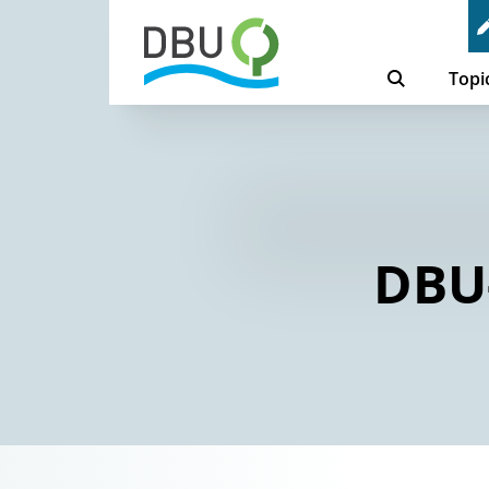
Topi
DBU-