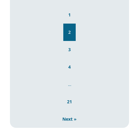
1
2
3
4
…
21
Next »