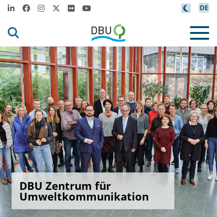
DE
DBU Zentrum für
Umweltkommunikation