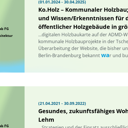
(01.01.2024 - 30.04.2025)
Ko.Holz – Kommunaler Holzbau;
und Wissen/Erkenntnissen für 
öffentlicher Holzgebäude in g
Lab FG
...digitalen Holzbaukarte auf der ADMD-W
itektur
kommunale Holzbauprojekte in der Tschec
Überarbeitung der Website, die bisher 
wa
Berlin-Brandenburg bekannt
r und bu
(21.04.2021 - 30.09.2022)
Gesundes, zukunftsfähiges Wohn
Lehm
Lab FG
...Strategien und der Einsatz ausschließl