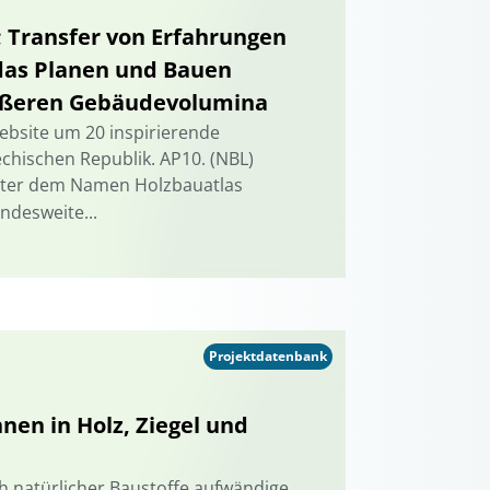
 Transfer von Erfahrungen
das Planen und Bauen
rößeren Gebäudevolumina
ebsite um 20 inspirierende
hischen Republik. AP10. (NBL)
unter dem Namen Holzbauatlas
ndesweite...
Projektdatenbank
en in Holz, Ziegel und
ich natürlicher Baustoffe aufwändige