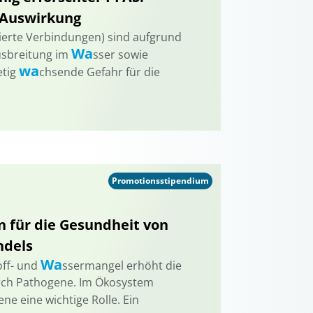
d Auswirkung
rierte Verbindungen) sind aufgrund
Wa
Ausbreitung im
sser sowie
wa
etig
chsende Gefahr für die
Promotionsstipendium
 für die Gesundheit von
ndels
Wa
off- und
ssermangel erhöht die
durch Pathogene. Im Ökosystem
ne eine wichtige Rolle. Ein