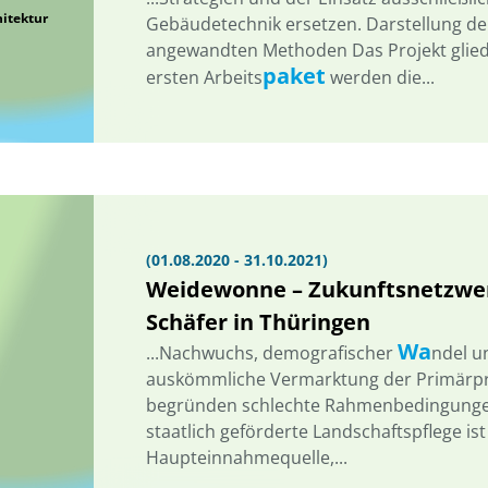
itektur
Gebäudetechnik ersetzen. Darstellung der
angewandten Methoden Das Projekt glieder
paket
ersten Arbeits
werden die...
(01.08.2020 - 31.10.2021)
Weidewonne – Zukunftsnetzwer
Schäfer in Thüringen
Wa
...Nachwuchs, demografischer
ndel un
auskömmliche Vermarktung der Primärpro
begründen schlechte Rahmenbedingungen 
staatlich geförderte Landschaftspflege ist
Haupteinnahmequelle,...