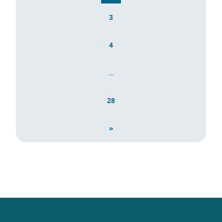
3
4
…
28
»