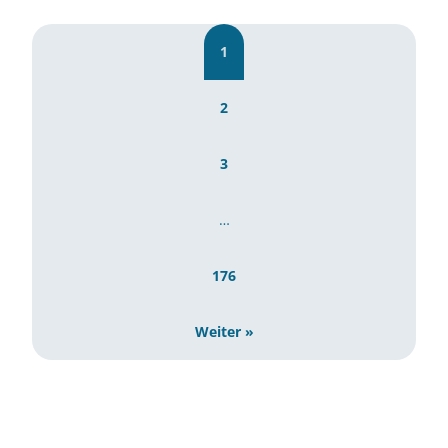
1
2
3
…
176
Weiter »