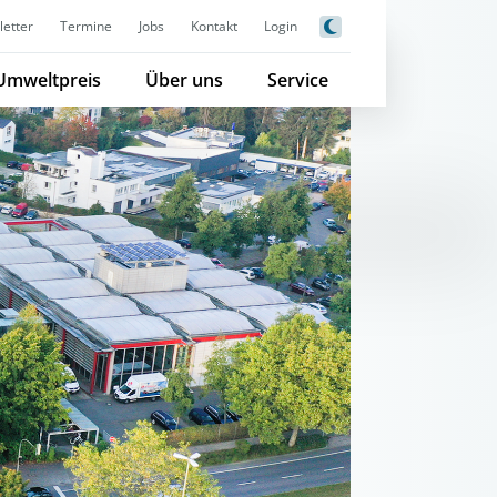
etter
Termine
Jobs
Kontakt
Login
Umweltpreis
Über uns
Service