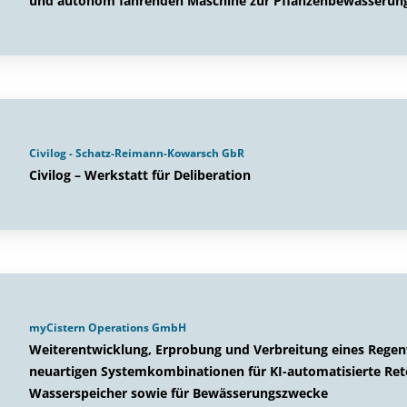
und autonom fahrenden Maschine zur Pflanzenbewässerung 
Civilog - Schatz-Reimann-Kowarsch GbR
Civilog – Werkstatt für Deliberation
myCistern Operations GmbH
Weiterentwicklung, Erprobung und Verbreitung eines Re
neuartigen Systemkombinationen für KI-automatisierte Rete
Wasserspeicher sowie für Bewässerungszwecke