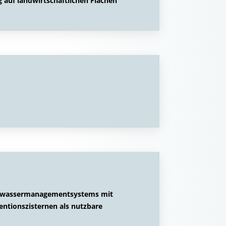
auf landwirtschaftlichen Flächen
genwassermanagementsystems mit
ntionszisternen als nutzbare