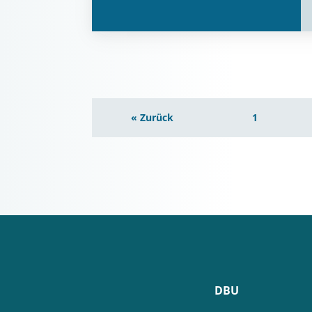
« Zurück
1
DBU