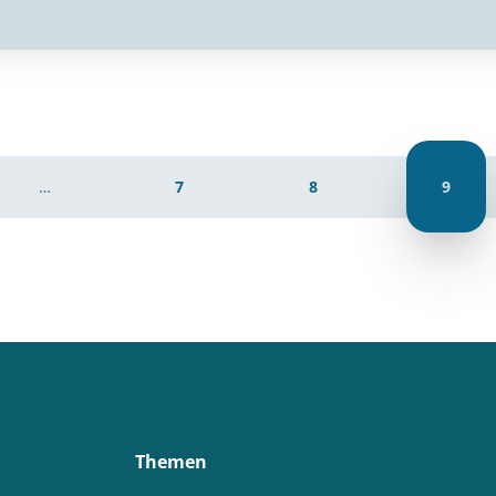
…
7
8
9
Themen