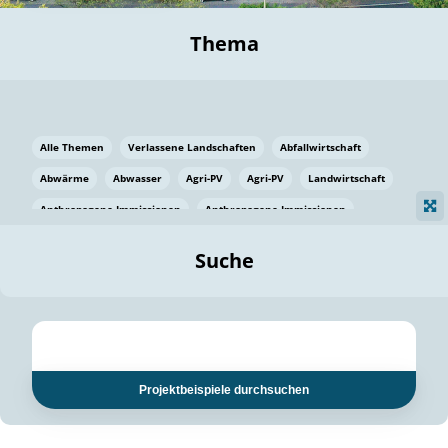
Thema
Alle Themen
Verlassene Landschaften
Abfallwirtschaft
Abwärme
Abwasser
Agri-PV
Agri-PV
Landwirtschaft
Anthropogene Immissionen
Anthropogene Immissionen
Vermeidung von Lebensmittelverlusten
Baden Württemberg
Suche
Ostsee
Bauen
Baumaterial
Bayern
Bayern
Beatmungssysteme
Beratung
Berlin
Bestäuber
bilaterale Zu-sammenarbeit
bilaterale Zu-sammenarbeit
Bildung
Bildung / Kommunikation
Projektbeispiele durchsuchen
Bildung für nachhaltige Entwicklung
Pflanzenkohle
Biodiversität
Biodiversität
Biogas
Biogas