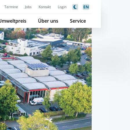
EN
Termine
Jobs
Kontakt
Login
Umweltpreis
Über uns
Service