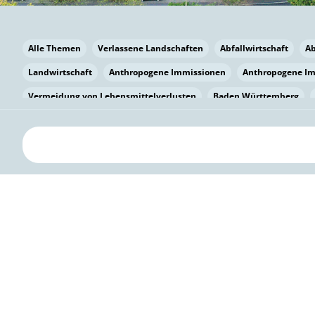
Alle Themen
Verlassene Landschaften
Abfallwirtschaft
A
Landwirtschaft
Anthropogene Immissionen
Anthropogene I
Vermeidung von Lebensmittelverlusten
Baden Württemberg
Bayern
Bayern
Beatmungssysteme
Beratung
Berlin
bilaterale Zu-sammenarbeit
Bildung
Bildung / Kommunikati
Pflanzenkohle
Biodiversität
Biodiversität
Biogas
Bioga
Vermeidung von Lebensmittelverlusten
Brandenburg
Breme
Bürgerwissenschaft
Capacity Building
Capacity Building
Kreislaufwirtschaft
Bürgerenergie
Bürgerbeteiligung
Citi
Citizen Science
Klimawandel
Klimakrise
Klimaschutz
Kooperation
Kooperation mit KMU
Grenzüberschreitend
D
Deutscher Umweltpreis
Digitale Bildung
Digitaler Landschaf