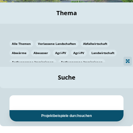
Thema
Alle Themen
Verlassene Landschaften
Abfallwirtschaft
Abwärme
Abwasser
Agri-PV
Agri-PV
Landwirtschaft
Anthropogene Immissionen
Anthropogene Immissionen
Vermeidung von Lebensmittelverlusten
Baden Württemberg
Suche
Ostsee
Bauen
Baumaterial
Bayern
Bayern
Beatmungssysteme
Beratung
Berlin
Bestäuber
bilaterale Zu-sammenarbeit
bilaterale Zu-sammenarbeit
Bildung
Bildung / Kommunikation
Projektbeispiele durchsuchen
Bildung für nachhaltige Entwicklung
Pflanzenkohle
Biodiversität
Biodiversität
Biogas
Biogas