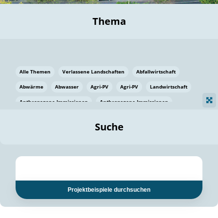
Thema
Alle Themen
Verlassene Landschaften
Abfallwirtschaft
Abwärme
Abwasser
Agri-PV
Agri-PV
Landwirtschaft
Anthropogene Immissionen
Anthropogene Immissionen
Vermeidung von Lebensmittelverlusten
Baden Württemberg
Suche
Ostsee
Bauen
Baumaterial
Bayern
Bayern
Beatmungssysteme
Beratung
Berlin
Bestäuber
bilaterale Zu-sammenarbeit
bilaterale Zu-sammenarbeit
Bildung
Bildung / Kommunikation
Projektbeispiele durchsuchen
Bildung für nachhaltige Entwicklung
Pflanzenkohle
Biodiversität
Biodiversität
Biogas
Biogas