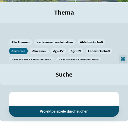
Thema
Alle Themen
Verlassene Landschaften
Abfallwirtschaft
Abwärme
Abwasser
Agri-PV
Agri-PV
Landwirtschaft
Anthropogene Immissionen
Anthropogene Immissionen
Vermeidung von Lebensmittelverlusten
Baden Württemberg
Suche
Ostsee
Bauen
Baumaterial
Bayern
Bayern
Beatmungssysteme
Beratung
Berlin
Bestäuber
bilaterale Zu-sammenarbeit
bilaterale Zu-sammenarbeit
Bildung
Bildung / Kommunikation
Projektbeispiele durchsuchen
Bildung für nachhaltige Entwicklung
Pflanzenkohle
Biodiversität
Biodiversität
Biogas
Biogas