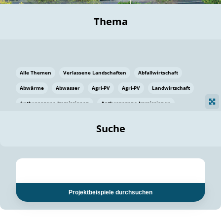
Thema
Alle Themen
Verlassene Landschaften
Abfallwirtschaft
Abwärme
Abwasser
Agri-PV
Agri-PV
Landwirtschaft
Anthropogene Immissionen
Anthropogene Immissionen
Vermeidung von Lebensmittelverlusten
Baden Württemberg
Suche
Ostsee
Bauen
Baumaterial
Bayern
Bayern
Beatmungssysteme
Beratung
Berlin
Bestäuber
bilaterale Zu-sammenarbeit
bilaterale Zu-sammenarbeit
Bildung
Bildung / Kommunikation
Projektbeispiele durchsuchen
Bildung für nachhaltige Entwicklung
Pflanzenkohle
Biodiversität
Biodiversität
Biogas
Biogas