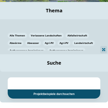
Thema
Alle Themen
Verlassene Landschaften
Abfallwirtschaft
Abwärme
Abwasser
Agri-PV
Agri-PV
Landwirtschaft
Anthropogene Immissionen
Anthropogene Immissionen
Vermeidung von Lebensmittelverlusten
Baden Württemberg
Suche
Ostsee
Bauen
Baumaterial
Bayern
Bayern
Beatmungssysteme
Beratung
Berlin
Bestäuber
bilaterale Zu-sammenarbeit
bilaterale Zu-sammenarbeit
Bildung
Bildung / Kommunikation
Projektbeispiele durchsuchen
Bildung für nachhaltige Entwicklung
Pflanzenkohle
Biodiversität
Biodiversität
Biogas
Biogas