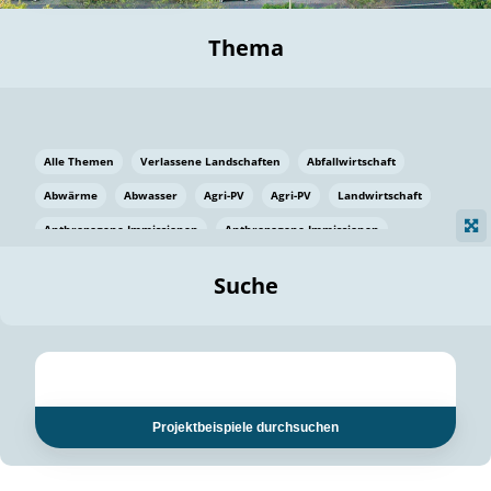
Thema
Alle Themen
Verlassene Landschaften
Abfallwirtschaft
Abwärme
Abwasser
Agri-PV
Agri-PV
Landwirtschaft
Anthropogene Immissionen
Anthropogene Immissionen
Vermeidung von Lebensmittelverlusten
Baden Württemberg
Suche
Ostsee
Bauen
Baumaterial
Bayern
Bayern
Beatmungssysteme
Beratung
Berlin
Bestäuber
bilaterale Zu-sammenarbeit
bilaterale Zu-sammenarbeit
Bildung
Bildung / Kommunikation
Projektbeispiele durchsuchen
Bildung für nachhaltige Entwicklung
Pflanzenkohle
Biodiversität
Biodiversität
Biogas
Biogas