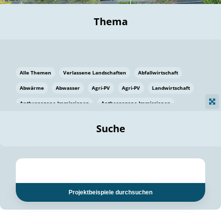
Thema
Alle Themen
Verlassene Landschaften
Abfallwirtschaft
Abwärme
Abwasser
Agri-PV
Agri-PV
Landwirtschaft
Anthropogene Immissionen
Anthropogene Immissionen
Vermeidung von Lebensmittelverlusten
Baden Württemberg
Suche
Ostsee
Bauen
Baumaterial
Bayern
Bayern
Beatmungssysteme
Beratung
Berlin
Bestäuber
bilaterale Zu-sammenarbeit
bilaterale Zu-sammenarbeit
Bildung
Bildung / Kommunikation
Projektbeispiele durchsuchen
Bildung für nachhaltige Entwicklung
Pflanzenkohle
Biodiversität
Biodiversität
Biogas
Biogas