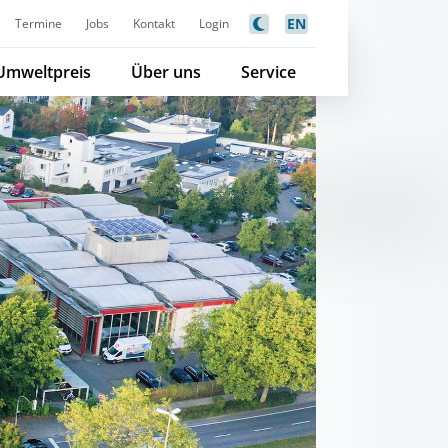
EN
Termine
Jobs
Kontakt
Login
Umweltpreis
Über uns
Service