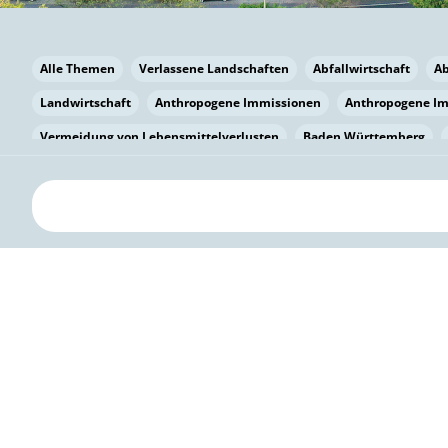
Alle Themen
Verlassene Landschaften
Abfallwirtschaft
A
Landwirtschaft
Anthropogene Immissionen
Anthropogene I
Vermeidung von Lebensmittelverlusten
Baden Württemberg
Bayern
Bayern
Beatmungssysteme
Beratung
Berlin
bilaterale Zu-sammenarbeit
Bildung
Bildung / Kommunikati
Pflanzenkohle
Biodiversität
Biodiversität
Biogas
Bioga
Vermeidung von Lebensmittelverlusten
Brandenburg
Breme
Bürgerwissenschaft
Capacity Building
Capacity Building
Circular Economy
Bürgerenergie
Bürgerbeteiligung
Citize
Citizen Science
Klimawandel
Klimakrise
Klimaschutz
Kooperation
Kooperation mit KMU
Grenzüberschreitend
D
Deutscher Umweltpreis
Digitale Bildung
Digitaler Landschaf