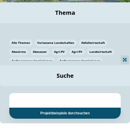
Thema
Alle Themen
Verlassene Landschaften
Abfallwirtschaft
Abwärme
Abwasser
Agri-PV
Agri-PV
Landwirtschaft
Anthropogene Immissionen
Anthropogene Immissionen
Vermeidung von Lebensmittelverlusten
Baden Württemberg
Suche
Ostsee
Bauen
Baumaterial
Bayern
Bayern
Beatmungssysteme
Beratung
Berlin
Bestäuber
bilaterale Zu-sammenarbeit
bilaterale Zu-sammenarbeit
Bildung
Bildung / Kommunikation
Projektbeispiele durchsuchen
Bildung für nachhaltige Entwicklung
Pflanzenkohle
Biodiversität
Biodiversität
Biogas
Biogas