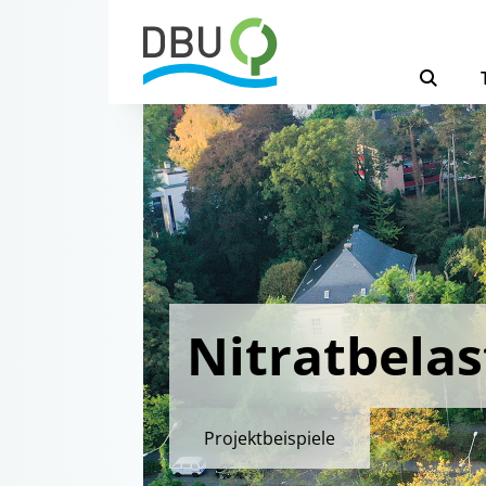
Nitratbela
Projektbeispiele