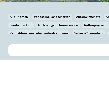
Alle Themen
Verlassene Landschaften
Abfallwirtschaft
A
Landwirtschaft
Anthropogene Immissionen
Anthropogene I
Vermeidung von Lebensmittelverlusten
Baden Württemberg
Bayern
Bayern
Beatmungssysteme
Beratung
Berlin
bilaterale Zu-sammenarbeit
Bildung
Bildung / Kommunikati
Pflanzenkohle
Biodiversität
Biodiversität
Biogas
Bioga
Vermeidung von Lebensmittelverlusten
Brandenburg
Breme
Bürgerwissenschaft
Capacity Building
Capacity Building
Circular Economy
Bürgerenergie
Bürgerbeteiligung
Citize
Bürgerwissenschaft
Klimawandel
Klimakrise
Klimaschutz
Kooperation
Kooperation mit KMU
Grenzüberschreitend
D
Deutscher Umweltpreis
Digitale Bildung
Digitaler Landschaf