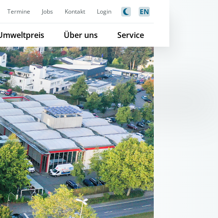
EN
Termine
Jobs
Kontakt
Login
Umweltpreis
Über uns
Service