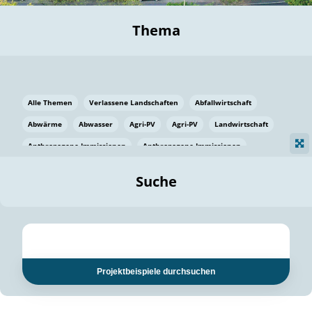
Thema
Alle Themen
Verlassene Landschaften
Abfallwirtschaft
Abwärme
Abwasser
Agri-PV
Agri-PV
Landwirtschaft
Anthropogene Immissionen
Anthropogene Immissionen
Vermeidung von Lebensmittelverlusten
Baden Württemberg
Suche
Ostsee
Bauen
Baumaterial
Bayern
Bayern
Beatmungssysteme
Beratung
Berlin
Bestäuber
bilaterale Zu-sammenarbeit
bilaterale Zu-sammenarbeit
Bildung
Bildung / Kommunikation
Projektbeispiele durchsuchen
Bildung für nachhaltige Entwicklung
Pflanzenkohle
Biodiversität
Biodiversität
Biogas
Biogas