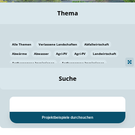
Thema
Alle Themen
Verlassene Landschaften
Abfallwirtschaft
Abwärme
Abwasser
Agri-PV
Agri-PV
Landwirtschaft
Anthropogene Immissionen
Anthropogene Immissionen
Vermeidung von Lebensmittelverlusten
Baden Württemberg
Suche
Ostsee
Bauen
Baumaterial
Bayern
Bayern
Beatmungssysteme
Beratung
Berlin
Bestäuber
bilaterale Zu-sammenarbeit
bilaterale Zu-sammenarbeit
Bildung
Bildung / Kommunikation
Projektbeispiele durchsuchen
Bildung für nachhaltige Entwicklung
Pflanzenkohle
Biodiversität
Biodiversität
Biogas
Biogas