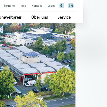
EN
Termine
Jobs
Kontakt
Login
Umweltpreis
Über uns
Service