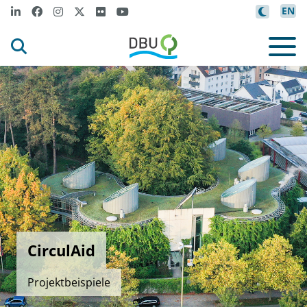
EN
CirculAid
Projektbeispiele