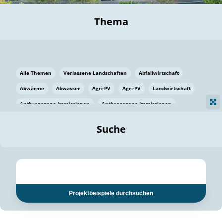
Thema
Alle Themen
Verlassene Landschaften
Abfallwirtschaft
Abwärme
Abwasser
Agri-PV
Agri-PV
Landwirtschaft
Anthropogene Immissionen
Anthropogene Immissionen
Vermeidung von Lebensmittelverlusten
Baden Württemberg
Suche
Ostsee
Bauen
Baumaterial
Bayern
Bayern
Beatmungssysteme
Beratung
Berlin
Bestäuber
bilaterale Zu-sammenarbeit
bilaterale Zu-sammenarbeit
Bildung
Bildung / Kommunikation
Projektbeispiele durchsuchen
Bildung für nachhaltige Entwicklung
Pflanzenkohle
Biodiversität
Biodiversität
Biogas
Biogas