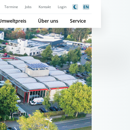
EN
Termine
Jobs
Kontakt
Login
Umweltpreis
Über uns
Service