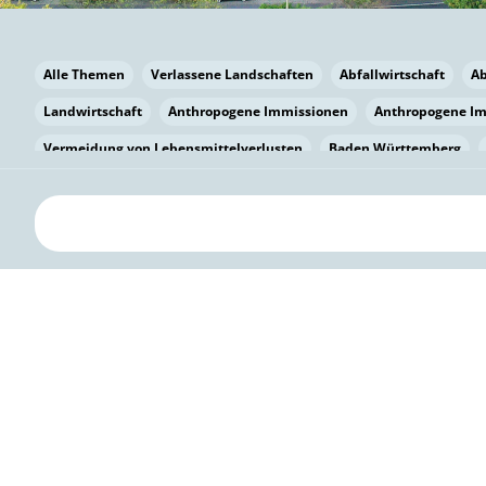
Alle Themen
Verlassene Landschaften
Abfallwirtschaft
A
Landwirtschaft
Anthropogene Immissionen
Anthropogene I
Vermeidung von Lebensmittelverlusten
Baden Württemberg
Bayern
Bayern
Beatmungssysteme
Beratung
Berlin
bilaterale Zu-sammenarbeit
Bildung
Bildung / Kommunikati
Pflanzenkohle
Biodiversität
Biodiversität
Biogas
Bioga
Vermeidung von Lebensmittelverlusten
Brandenburg
Breme
Bürgerwissenschaft
Capacity Building
Capacity Building
Circular Economy
Bürgerenergie
Bürgerbeteiligung
Citize
Bürgerwissenschaft
Klimawandel
Klimakrise
Klimaschutz
Kooperation
Kooperation mit KMU
Grenzüberschreitend
D
Deutscher Umweltpreis
Digitale Bildung
Digitaler Landschaf