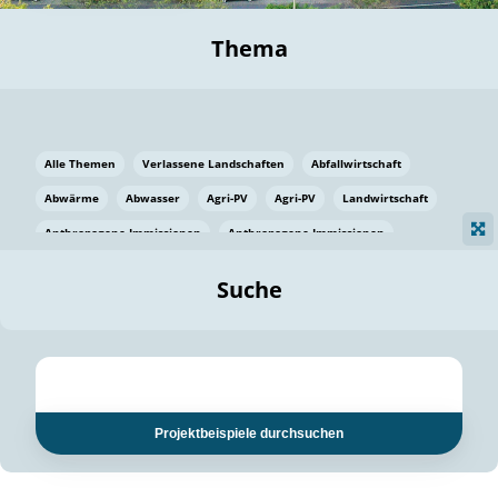
Thema
Alle Themen
Verlassene Landschaften
Abfallwirtschaft
Abwärme
Abwasser
Agri-PV
Agri-PV
Landwirtschaft
Anthropogene Immissionen
Anthropogene Immissionen
Vermeidung von Lebensmittelverlusten
Baden Württemberg
Suche
Ostsee
Bauen
Baumaterial
Bayern
Bayern
Beatmungssysteme
Beratung
Berlin
Bestäuber
bilaterale Zu-sammenarbeit
bilaterale Zu-sammenarbeit
Bildung
Bildung / Kommunikation
Projektbeispiele durchsuchen
Bildung für nachhaltige Entwicklung
Pflanzenkohle
Biodiversität
Biodiversität
Biogas
Biogas