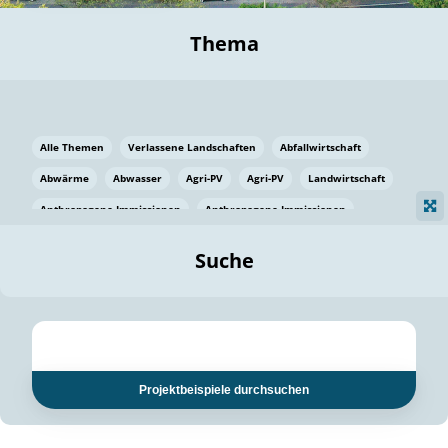
Thema
Alle Themen
Verlassene Landschaften
Abfallwirtschaft
Abwärme
Abwasser
Agri-PV
Agri-PV
Landwirtschaft
Anthropogene Immissionen
Anthropogene Immissionen
Vermeidung von Lebensmittelverlusten
Baden Württemberg
Suche
Ostsee
Bauen
Baumaterial
Bayern
Bayern
Beatmungssysteme
Beratung
Berlin
Bestäuber
bilaterale Zu-sammenarbeit
bilaterale Zu-sammenarbeit
Bildung
Bildung / Kommunikation
Projektbeispiele durchsuchen
Bildung für nachhaltige Entwicklung
Pflanzenkohle
Biodiversität
Biodiversität
Biogas
Biogas